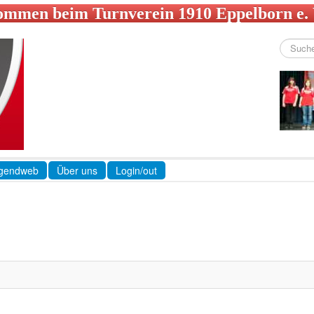
ommen beim Turnverein 1910 Eppelborn e.
Suchen
...
gendweb
Über uns
Login/out