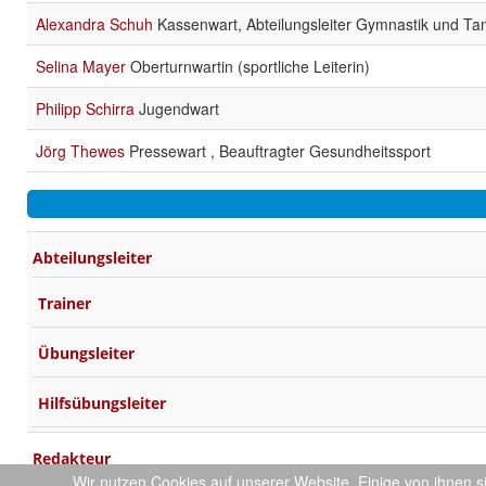
Alexandra Schuh
Kassenwart, Abteilungsleiter Gymnastik und Ta
Selina Mayer
Oberturnwartin (sportliche Leiterin)
Philipp Schirra
Jugendwart
Jörg Thewes
Pressewart , Beauftragter Gesundheitssport
Abteilungsleiter
Trainer
Übungsleiter
Hilfsübungsleiter
Redakteur
Wir nutzen Cookies auf unserer Website. Einige von ihnen s