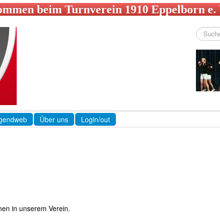
ommen beim Turnverein 1910 Eppelborn e.
Suchen
...
gendweb
Über uns
Login/out
nen in unserem Verein.