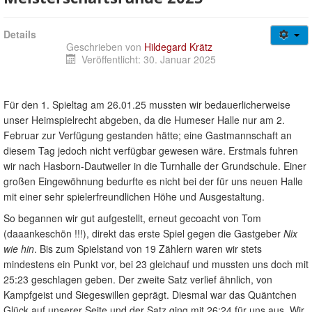
Gesundheitssport + Kurse
Jugendweb
Details
Über uns
Geschrieben von
Hildegard Krätz
Veröffentlicht: 30. Januar 2025
Login/out
Für den 1. Spieltag am 26.01.25 mussten wir bedauerlicherweise
unser Heimspielrecht abgeben, da die Humeser Halle nur am 2.
Februar zur Verfügung gestanden hätte; eine Gastmannschaft an
diesem Tag jedoch nicht verfügbar gewesen wäre. Erstmals fuhren
wir nach Hasborn-Dautweiler in die Turnhalle der Grundschule. Einer
großen Eingewöhnung bedurfte es nicht bei der für uns neuen Halle
mit einer sehr spielerfreundlichen Höhe und Ausgestaltung.
So begannen wir gut aufgestellt, erneut gecoacht von Tom
(daaankeschön !!!), direkt das erste Spiel gegen die Gastgeber
Nix
wie hin
. Bis zum Spielstand von 19 Zählern waren wir stets
mindestens ein Punkt vor, bei 23 gleichauf und mussten uns doch mit
25:23 geschlagen geben. Der zweite Satz verlief ähnlich, von
Kampfgeist und Siegeswillen geprägt. Diesmal war das Quäntchen
Glück auf unserer Seite und der Satz ging mit 26:24 für uns aus. Wir